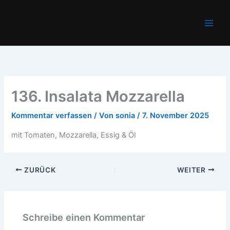
Zum
Main
Inhalt
Men
springen
136. Insalata Mozzarella
Kommentar verfassen
/ Von
sonia
/
7. November 2025
mit Tomaten, Mozzarella, Essig & ÖI
ZURÜCK
WEITER
Schreibe einen Kommentar