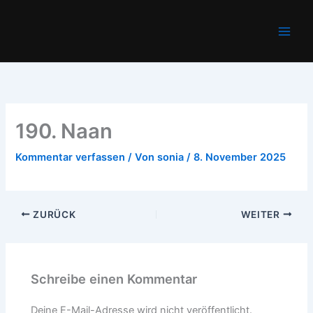
Zum
Main
Inhalt
Men
springen
190. Naan
Kommentar verfassen
/ Von
sonia
/
8. November 2025
ZURÜCK
WEITER
Schreibe einen Kommentar
Deine E-Mail-Adresse wird nicht veröffentlicht.