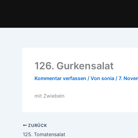
Zum
Inhalt
springen
126. Gurkensalat
Kommentar verfassen
/ Von
sonia
/
7. Nove
mit Zwiebeln
ZURÜCK
125. Tomatensalat