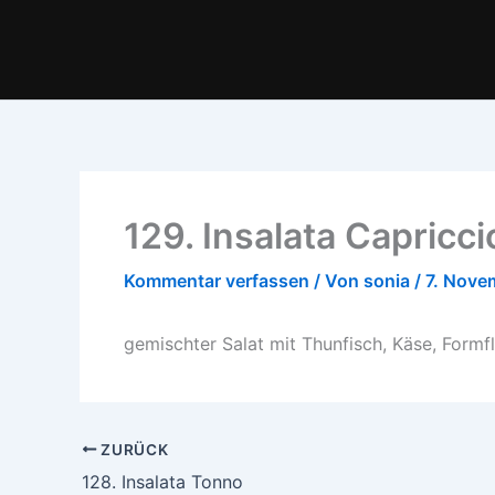
Zum
Inhalt
springen
129. Insalata Capricc
Kommentar verfassen
/ Von
sonia
/
7. Nove
gemischter Salat mit Thunfisch, Käse, Formfl
ZURÜCK
128. Insalata Tonno