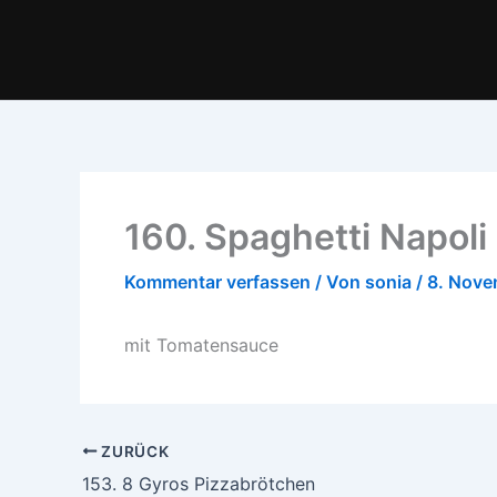
Zum
Inhalt
springen
160. Spaghetti Napoli
Kommentar verfassen
/ Von
sonia
/
8. Nove
mit Tomatensauce
ZURÜCK
153. 8 Gyros Pizzabrötchen