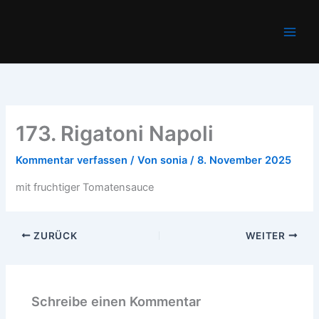
Zum
Main
Inhalt
Men
springen
173. Rigatoni Napoli
Kommentar verfassen
/ Von
sonia
/
8. November 2025
mit fruchtiger Tomatensauce
ZURÜCK
WEITER
Schreibe einen Kommentar