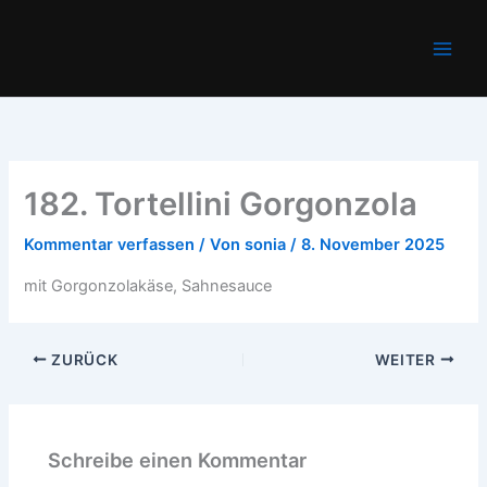
Zum
Main
Inhalt
Men
springen
182. Tortellini Gorgonzola
Kommentar verfassen
/ Von
sonia
/
8. November 2025
mit Gorgonzolakäse, Sahnesauce
ZURÜCK
WEITER
Schreibe einen Kommentar