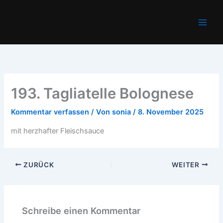
Zum
Main
Inhalt
Men
springen
193. Tagliatelle Bolognese
Kommentar verfassen
/ Von
sonia
/
8. November 2025
mit herzhafter Fleischsauce
ZURÜCK
WEITER
Schreibe einen Kommentar