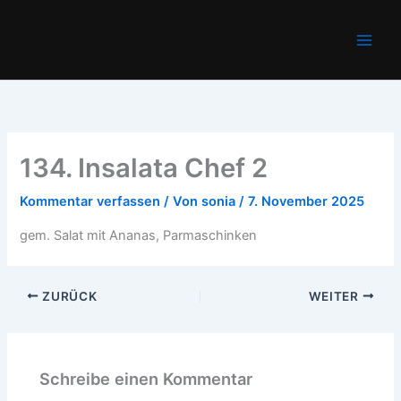
Zum
Main
Inhalt
Men
springen
134. Insalata Chef 2
Kommentar verfassen
/ Von
sonia
/
7. November 2025
gem. Salat mit Ananas, Parmaschinken
ZURÜCK
WEITER
Schreibe einen Kommentar