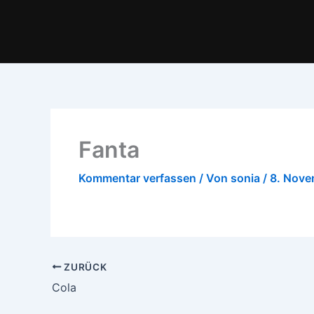
Zum
Inhalt
springen
Fanta
Kommentar verfassen
/ Von
sonia
/
8. Nove
ZURÜCK
Cola