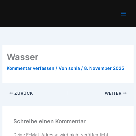
Zum
Main
Inhalt
Men
springen
Wasser
Kommentar verfassen
/ Von
sonia
/
8. November 2025
ZURÜCK
WEITER
Schreibe einen Kommentar
Deine E-Mail-Adresse wird nicht veröffentlicht.